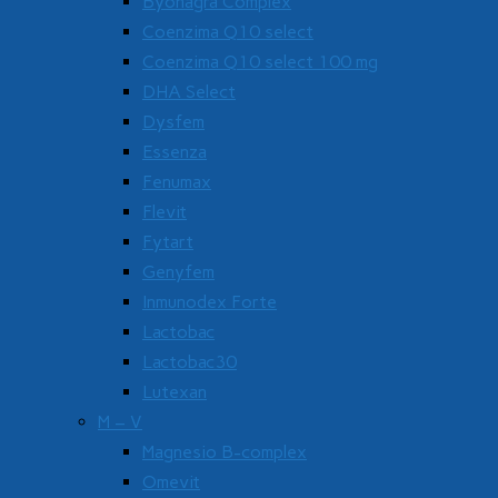
Byonagra Complex
Coenzima Q10 select
Coenzima Q10 select 100 mg
DHA Select
Dysfem
Essenza
Fenumax
Flevit
Fytart
Genyfem
Inmunodex Forte
Lactobac
Lactobac30
Lutexan
M – V
Magnesio B-complex
Omevit