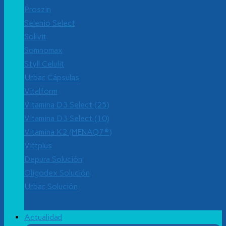
Proszin
Selenio Select
Sollvit
Somnomax
Styll Celulit
Urbac Cápsulas
Vitalform
Vitamina D3 Select (25)
Vitamina D3 Select (10)
Vitamina K2 (MENAQ7®)
Vittplus
Depura Solución
Oligodex Solución
Urbac Solución
Actualidad