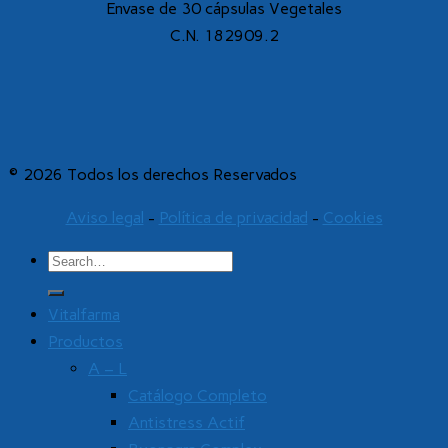
Envase de 30 cápsulas Vegetales
C.N. 182909.2
© 2026 Todos los derechos Reservados
Aviso legal
-
Política de privacidad
-
Cookies
Vitalfarma
Productos
A – L
Catálogo Completo
Antistress Actif