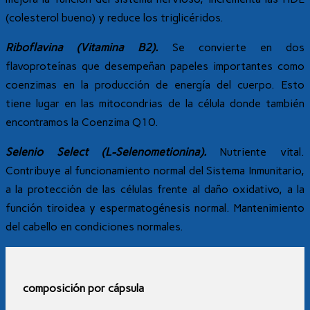
(colesterol bueno) y reduce los triglicéridos.
Riboflavina (Vitamina B2).
Se convierte en dos
flavoproteínas que desempeñan papeles importantes como
coenzimas en la producción de energía del cuerpo. Esto
tiene lugar en las mitocondrias de la célula donde también
encontramos la Coenzima Q10.
Selenio Select (L-Selenometionina).
Nutriente vital.
Contribuye al funcionamiento normal del Sistema Inmunitario,
a la protección de las células frente al daño oxidativo, a la
función tiroidea y espermatogénesis normal. Mantenimiento
del cabello en condiciones normales.
composición por cápsula