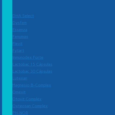
DHA Select
Dysfem
Essenza
Fenumax
Flevit
Fytart
Inmunodex Forte
Lactobac 15 Cápsulas
Lactobac 30 Cápsulas
Lutexan
Magnesio B-Complex
Omevit
Otovit Complex
Oxteosan Complex
PH-NOR