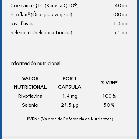
Coenzima Q10 (Kaneca Q10®)
40 mg
Ecoflax®(Ómega-3 vegetal)
300 mg
Rivoflavina
1.4 mg
Selenio (L-Selenometionina)
5.5 mg
información nutricional
VALOR
POR 1
% VRN*
NUTRICIONAL
CAPSULA
Rivoflavina
1.4 mg
100 %
Selenio
27.5 μg
50 %
%VRN* (Valores de Referencia de Nutrientes)